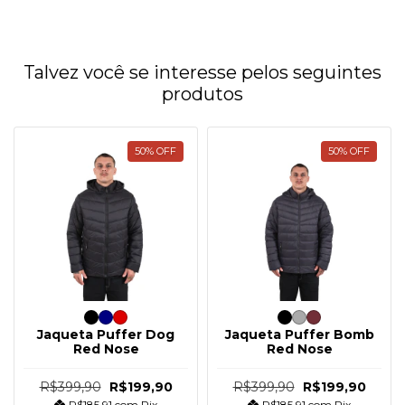
Talvez você se interesse pelos seguintes
produtos
50
%
OFF
50
%
OFF
Jaqueta Puffer Dog
Jaqueta Puffer Bomb
Red Nose
Red Nose
R$399,90
R$199,90
R$399,90
R$199,90
R$185,91
com
Pix
R$185,91
com
Pix