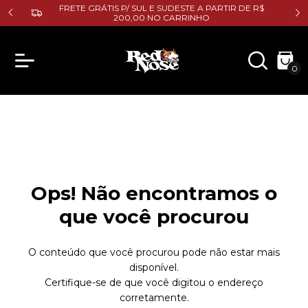
FRETE GRÁTIS P/ SUL E SUDESTE A PARTIR DE R$
F
200,00 NO CARRINHO
0
Ops! Não encontramos o
que você procurou
O conteúdo que você procurou pode não estar mais
disponível.
Certifique-se de que você digitou o endereço
corretamente.